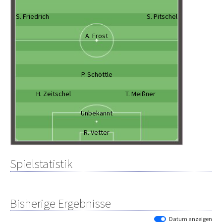
S. Friedrich
S. Pitschel
A. Frost
P. Schöttle
H. Zeitschel
T. Meißner
Unbekannt
R. Vetter
Spielstatistik
Bisherige Ergebnisse
Datum anzeigen