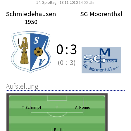
14. Spieltag - 13.11.2010
14:00 Uhr
Schmiedehausen
SG Moorenthal
1950
0
:
3
(0
:
3)
Aufstellung
T. Schrimpf
A. Henne
L. Barth