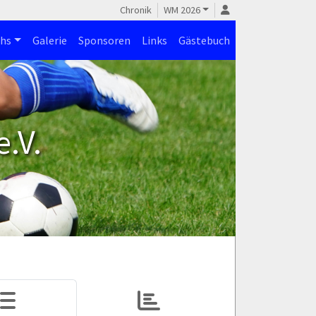
Chronik
WM 2026
hs
Galerie
Sponsoren
Links
Gästebuch
.V.