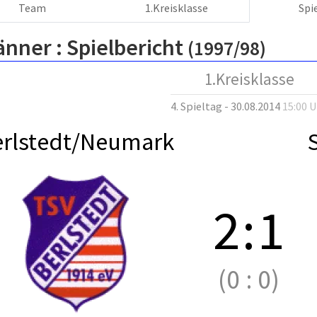
Team
1.Kreisklasse
Spi
änner :
Spielbericht
(1997/98)
1.Kreisklasse
4. Spieltag - 30.08.2014
15:00 
erlstedt/Neumark
2
:
1
(0
:
0)