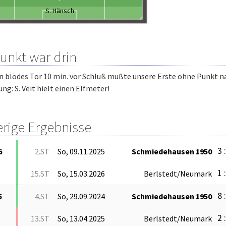
S. Hänsch
Punkt war drin
n blödes Tor 10 min. vor Schluß mußte unsere Erste ohne Punkt n
g: S. Veit hielt einen Elfmeter!
erige Ergebnisse
3 
6
2.ST
So, 09.11.2025
Schmiedehausen 1950
1 
15.ST
So, 15.03.2026
Berlstedt/Neumark
8 
5
4.ST
So, 29.09.2024
Schmiedehausen 1950
2 
13.ST
So, 13.04.2025
Berlstedt/Neumark