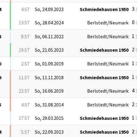
3 
4
4.ST
So, 24.09.2023
Schmiedehausen 1950
0 
13.ST
So, 28.04.2024
Berlstedt/Neumark
1 
3
8.ST
So, 06.11.2022
Berlstedt/Neumark
2 
19.ST
So, 21.05.2023
Schmiedehausen 1950
1 
0
2.ST
So, 01.09.2019
Berlstedt/Neumark
1 
9
11.ST
So, 11.11.2018
Schmiedehausen 1950
4 
22.ST
So, 16.06.2019
Berlstedt/Neumark
2 
5
4.ST
So, 31.08.2014
Berlstedt/Neumark
1 
17.ST
So, 29.03.2015
Schmiedehausen 1950
2 
4
5.ST
So, 22.09.2013
Schmiedehausen 1950