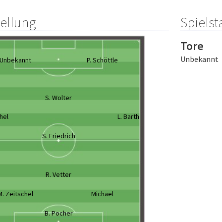
tellung
Spielsta
Tore
Unbekannt
Unbekannt
P. Schöttle
S. Wolter
chel
L. Barth
S. Friedrich
R. Vetter
M. Zeitschel
Michael
B. Pocher