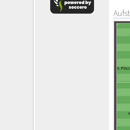
Aufs
S. Pits