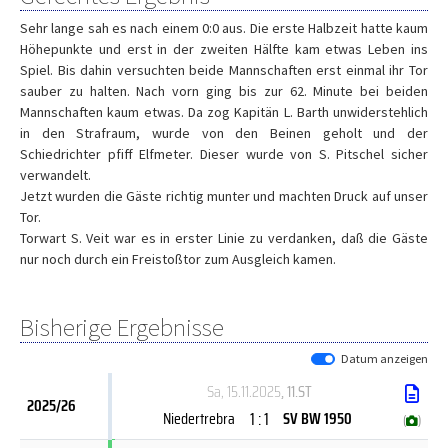
Sehr lange sah es nach einem 0:0 aus. Die erste Halbzeit hatte kaum
Höhepunkte und erst in der zweiten Hälfte kam etwas Leben ins
Spiel. Bis dahin versuchten beide Mannschaften erst einmal ihr Tor
sauber zu halten. Nach vorn ging bis zur 62. Minute bei beiden
Mannschaften kaum etwas. Da zog Kapitän L. Barth unwiderstehlich
in den Strafraum, wurde von den Beinen geholt und der
Schiedrichter pfiff Elfmeter. Dieser wurde von S. Pitschel sicher
verwandelt.
Jetzt wurden die Gäste richtig munter und machten Druck auf unser
Tor.
Torwart S. Veit war es in erster Linie zu verdanken, daß die Gäste
nur noch durch ein Freistoßtor zum Ausgleich kamen.
Bisherige Ergebnisse
Datum anzeigen
Sa, 15.11.2025
, 11.ST
2025/26
1 : 1
Niedertrebra
SV BW 1950
(
)