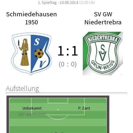
1. Spieltag - 10.08.2014
15:00 Uhr
Schmiedehausen
SV GW
1950
Niedertrebra
1
:
1
(0
:
0)
Aufstellung
Unbekannt
P. Zant
(35' Unbekannt)