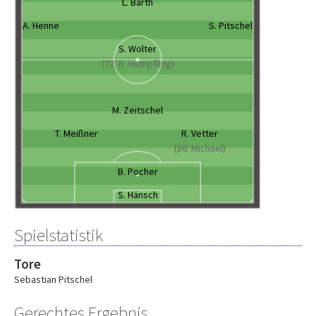
L. Barth
A. Henne
S. Pitschel
S. Wolter
(72' R. Hempfling)
M. Zeitschel
T. Meißner
R. Vetter
(86' Michael)
B. Pocher
S. Hänsch
Spielstatistik
Tore
Sebastian Pitschel
Gerechtes Ergebnis