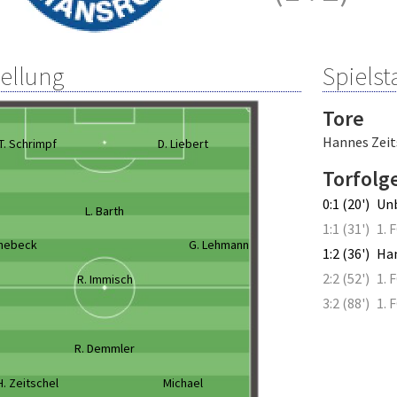
tellung
Spielsta
Tore
Hannes Zeit
T. Schrimpf
D. Liebert
Torfolg
0:1 (20')
Un
L. Barth
1:1 (31')
1. 
önebeck
G. Lehmann
1:2 (36')
Han
2:2 (52')
1. 
R. Immisch
3:2 (88')
1. 
R. Demmler
H. Zeitschel
Michael