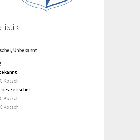
tistik
schel
,
Unbekannt
e
bekannt
FC Kötsch
nes Zeitschel
FC Kötsch
FC Kötsch