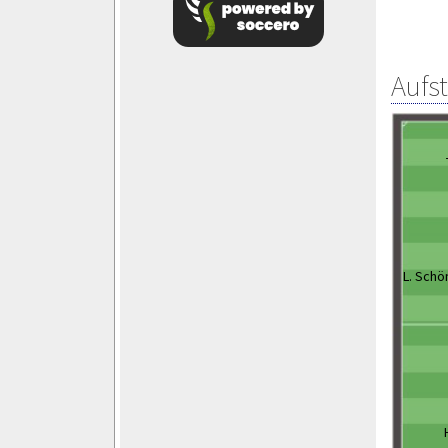
Aufs
L. Sch