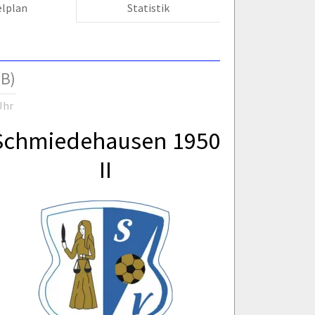
elplan
Statistik
 B)
Uhr
Schmiedehausen 1950
II