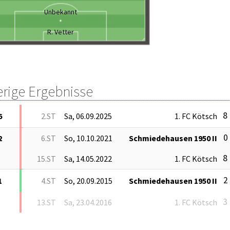
Unbekannt
R. Vetter
erige Ergebnisse
8 
6
2.ST
Sa, 06.09.2025
1. FC Kötsch
0 
2
6.ST
So, 10.10.2021
Schmiedehausen 1950 II
8 
15.ST
Sa, 14.05.2022
1. FC Kötsch
2 
1
4.ST
So, 20.09.2015
Schmiedehausen 1950 II
3 
13.ST
Sa, 23.04.2016
1. FC Kötsch