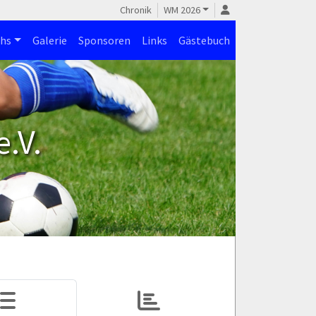
Chronik
WM 2026
hs
Galerie
Sponsoren
Links
Gästebuch
.V.