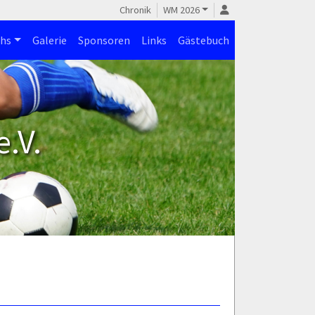
Chronik
WM 2026
hs
Galerie
Sponsoren
Links
Gästebuch
.V.