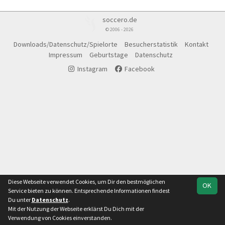
soccero.de
© 2006 - 2026
Downloads/Datenschutz/Spielorte
Besucherstatistik
Kontakt
Impressum
Geburtstage
Datenschutz
Instagram
Facebook
Diese Webseite verwendet Cookies, um Dir den bestmöglichen
OK
Service bieten zu können. Entsprechende Informationen findest
Du unter
Datenschutz
.
Mit der Nutzung der Webseite erklärst Du Dich mit der
Team
Kreisliga
Verwendung von Cookies einverstanden.