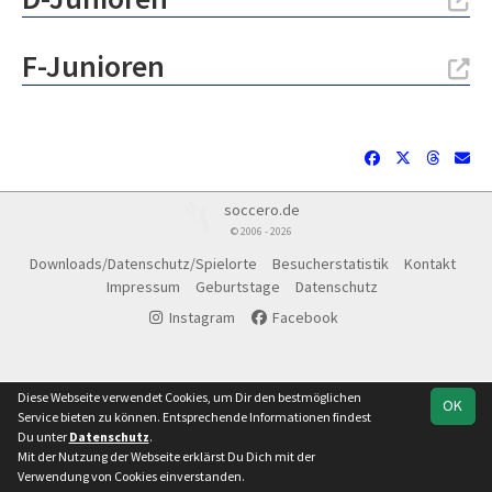
F-Junioren
soccero.de
© 2006 - 2026
Downloads/Datenschutz/Spielorte
Besucherstatistik
Kontakt
Impressum
Geburtstage
Datenschutz
Instagram
Facebook
Diese Webseite verwendet Cookies, um Dir den bestmöglichen
OK
Service bieten zu können. Entsprechende Informationen findest
Du unter
Datenschutz
.
Mit der Nutzung der Webseite erklärst Du Dich mit der
Verwendung von Cookies einverstanden.