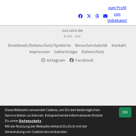
zum Profil
von
Unbekannt
soccero.de
© 2006 - 2026
Downloads/Datenschutz/Spielorte
Besucherstatistik
Kontakt
Impressum
Geburtstage
Datenschutz
Instagram
Facebook
Diese Webseite verwendet Cookies, um Dir den bestmöglichen
OK
Service bieten zu können. Entsprechende Informationen findest
Du unter
Datenschutz
.
Mit der Nutzung der Webseite erklärst Du Dich mit der
Verwendung von Cookies einverstanden.