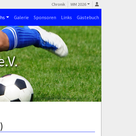
Chronik
WM 2026
hs
Galerie
Sponsoren
Links
Gästebuch
.V.
)