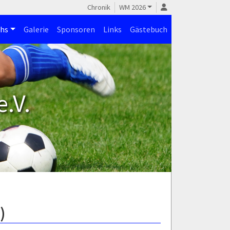
Chronik
WM 2026
hs
Galerie
Sponsoren
Links
Gästebuch
.V.
)