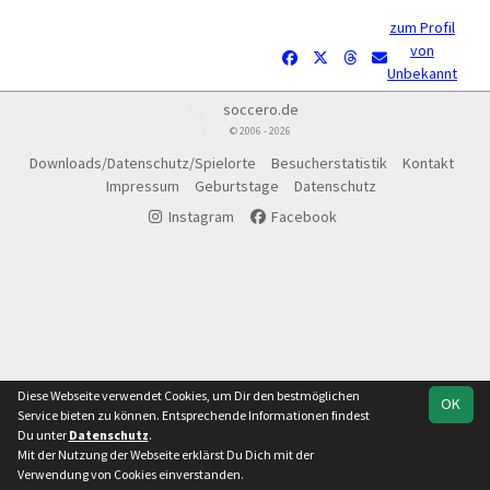
zum Profil
von
Unbekannt
soccero.de
© 2006 - 2026
Downloads/Datenschutz/Spielorte
Besucherstatistik
Kontakt
Impressum
Geburtstage
Datenschutz
Instagram
Facebook
Diese Webseite verwendet Cookies, um Dir den bestmöglichen
OK
Service bieten zu können. Entsprechende Informationen findest
Du unter
Datenschutz
.
Mit der Nutzung der Webseite erklärst Du Dich mit der
Verwendung von Cookies einverstanden.