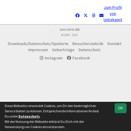
zum Profil
von
Unbekannt
soccero.de
© 2006 - 2026
Downloads/Datenschutz/Spielorte
Besucherstatistik
Kontakt
Impressum
Geburtstage
Datenschutz
Instagram
Facebook
Diese Webseite verwendet Cookies, um Dir den bestmöglichen
OK
Service bieten zu können. Entsprechende Informationen findest
Du unter
Datenschutz
.
Mit der Nutzung der Webseite erklärst Du Dich mit der
Verwendung von Cookies einverstanden.