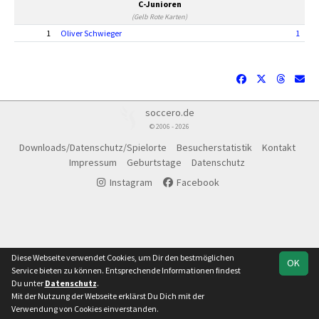
C-Junioren
(Gelb Rote Karten)
1
Oliver Schwieger
1
soccero.de
© 2006 - 2026
Downloads/Datenschutz/Spielorte
Besucherstatistik
Kontakt
Impressum
Geburtstage
Datenschutz
Instagram
Facebook
Diese Webseite verwendet Cookies, um Dir den bestmöglichen
OK
Service bieten zu können. Entsprechende Informationen findest
Du unter
Datenschutz
.
Mit der Nutzung der Webseite erklärst Du Dich mit der
Verwendung von Cookies einverstanden.