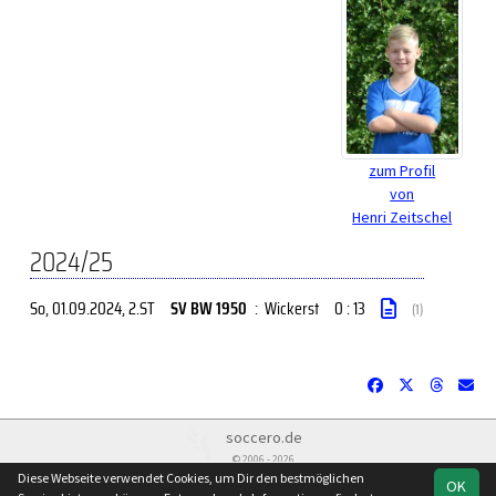
zum Profil
von
Henri Zeitschel
2024/25
So, 01.09.2024
, 2.ST
SV BW 1950
:
Wickerst
0 : 13
(1)
soccero.de
© 2006 - 2026
Diese Webseite verwendet Cookies, um Dir den bestmöglichen
OK
Downloads/Datenschutz/Spielorte
Besucherstatistik
Kontakt