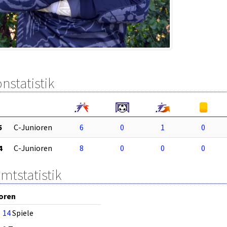
nstatistik
5
C-Junioren
6
0
1
0
4
C-Junioren
8
0
0
0
mtstatistik
oren
14
Spiele