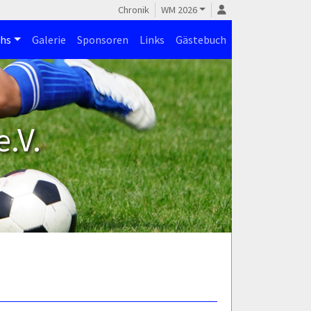
Chronik
WM 2026
hs
Galerie
Sponsoren
Links
Gästebuch
.V.