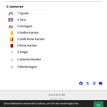
C-Junioren
7
Spiele
4
Tore
0
Vorlagen
0
Gelbe Karten
0
Gelb-Rote Karten
0
Rote Karten
S
3 Siege
U
1 Unentschieden
N
3 Niederlagen
soccero.de
© 2006 - 2026
Diese Webseite verwendet Cookies, um Dir den bestmöglichen
OK
Downloads/Datenschutz/Spielorte
Besucherstatistik
Kontakt