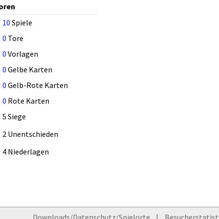
oren
10
Spiele
0
Tore
0
Vorlagen
0
Gelbe Karten
0
Gelb-Rote Karten
0
Rote Karten
5 Siege
2 Unentschieden
4 Niederlagen
Downloads/Datenschutz/Spielorte
Besucherstatist