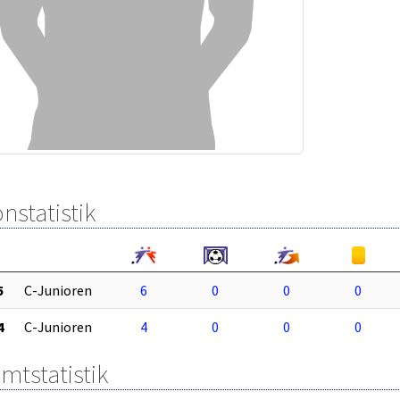
nstatistik
5
C-Junioren
6
0
0
0
4
C-Junioren
4
0
0
0
mtstatistik