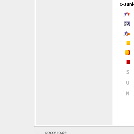
C-Juni
S
U
N
soccero.de