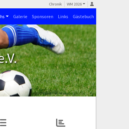
Chronik
WM 2026
hs
Galerie
Sponsoren
Links
Gästebuch
.V.