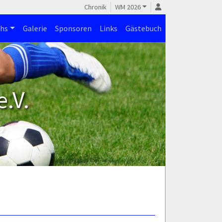
Chronik
WM 2026
hs
Galerie
Sponsoren
Links
Gästebuch
.V.