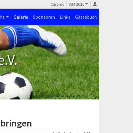
Chronik
WM 2026
hs
Galerie
Sponsoren
Links
Gästebuch
.V.
obringen