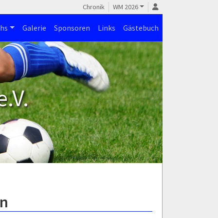
Chronik
WM 2026
hs
Galerie
Sponsoren
Links
Gästebuch
.V.
en