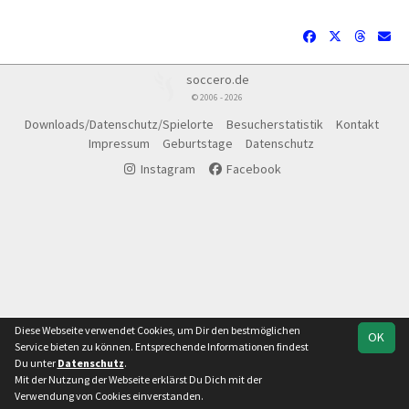
soccero.de
© 2006 - 2026
Downloads/Datenschutz/Spielorte
Besucherstatistik
Kontakt
Impressum
Geburtstage
Datenschutz
Instagram
Facebook
Diese Webseite verwendet Cookies, um Dir den bestmöglichen
OK
Service bieten zu können. Entsprechende Informationen findest
Du unter
Datenschutz
.
Mit der Nutzung der Webseite erklärst Du Dich mit der
Team
Verwendung von Cookies einverstanden.